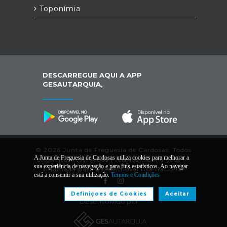
Toponímia
DESCARREGUE AQUI A APP
GESAUTARQUIA,
© 2026 Junta de Freguesia de Cardosas. Todos
A Junta de Freguesia de Cardosas utiliza cookies para melhorar a
os direitos reservados |
Termos e Condições
|
*
sua experiência de navegação e para fins estatísticos. Ao navegar
Chamada para a rede/móvel fixa nacional
está a consentir a sua utilização.
Termos e Condições
Definiçoes de Cookies
Aceitar
Desenvolvido por: