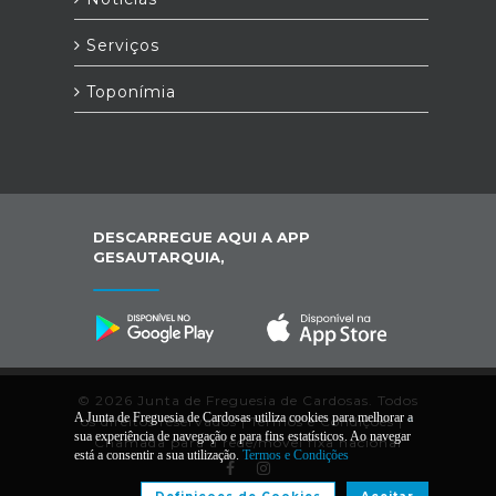
Serviços
Toponímia
DESCARREGUE AQUI A APP
GESAUTARQUIA,
© 2026 Junta de Freguesia de Cardosas. Todos
A Junta de Freguesia de Cardosas utiliza cookies para melhorar a
os direitos reservados |
Termos e Condições
|
*
sua experiência de navegação e para fins estatísticos. Ao navegar
Chamada para a rede/móvel fixa nacional
está a consentir a sua utilização.
Termos e Condições