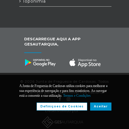
Toponímia
DESCARREGUE AQUI A APP
GESAUTARQUIA,
© 2026 Junta de Freguesia de Cardosas. Todos
A Junta de Freguesia de Cardosas utiliza cookies para melhorar a
os direitos reservados |
Termos e Condições
|
*
sua experiência de navegação e para fins estatísticos. Ao navegar
Chamada para a rede/móvel fixa nacional
está a consentir a sua utilização.
Termos e Condições
Definiçoes de Cookies
Aceitar
Desenvolvido por: