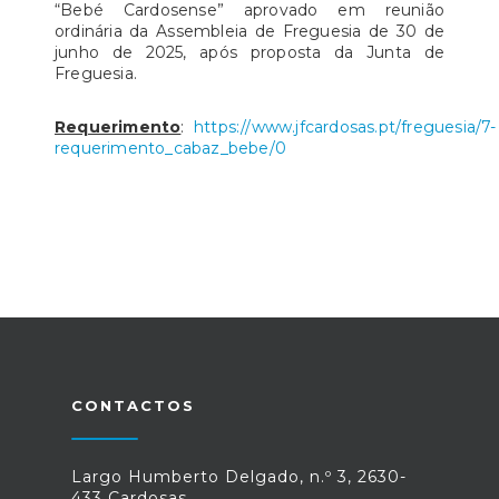
“Bebé Cardosense” aprovado em reunião
ordinária da Assembleia de Freguesia de 30 de
junho de 2025, após proposta da Junta de
Freguesia.
Requerimento
:
https://www.jfcardosas.pt/freguesia/7-
requerimento_cabaz_bebe/0
CONTACTOS
Largo Humberto Delgado, n.º 3, 2630-
433 Cardosas