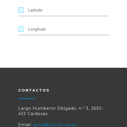
CONTACTOS
Largo Humberto Delgado, n.º 3, 2630-
433 Cardosas
Email:
geral@jfcardosas.pt