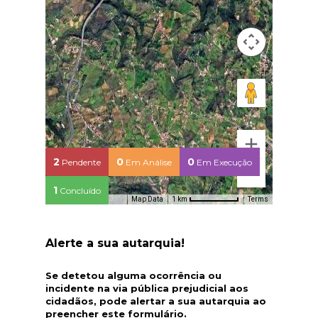
2
0
0
Pendente
Em Análise
Em Execução
1
Concluído
Map Data
Terms
1 km
Alerte a sua autarquia!
Se detetou alguma ocorrência ou
incidente na via pública prejudicial aos
cidadãos, pode alertar a sua autarquia ao
preencher este formulário.