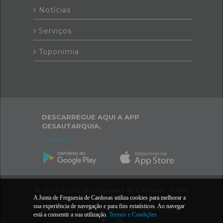
Notícias
Serviços
Toponímia
DESCARREGUE AQUI A APP
GESAUTARQUIA,
© 2026 Junta de Freguesia de Cardosas. Todos
A Junta de Freguesia de Cardosas utiliza cookies para melhorar a
os direitos reservados |
Termos e Condições
|
*
sua experiência de navegação e para fins estatísticos. Ao navegar
Chamada para a rede/móvel fixa nacional
está a consentir a sua utilização.
Termos e Condições