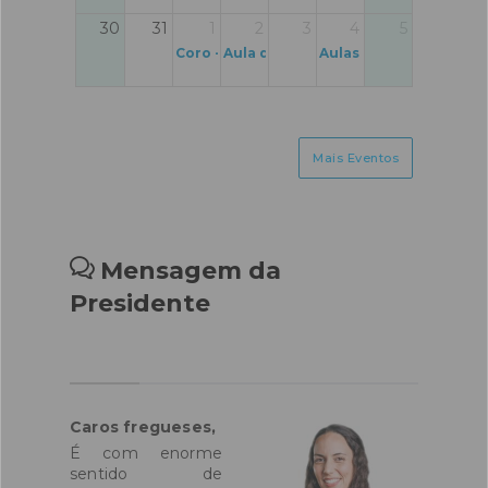
30
31
1
2
3
4
5
Coro - Que Força é Essa?
Aula de Zumba
Aulas de Ginástica par
Mais Eventos
Mensagem da
Presidente
Caros fregueses,
É com enorme
sentido de