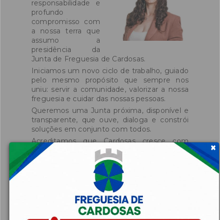
responsabilidade e
profundo
compromisso com
a nossa terra que
assumo a
presidência da
Junta de Freguesia de Cardosas.
Iniciamos um novo ciclo de trabalho, guiado
pelo mesmo propósito que sempre nos
uniu: servir a comunidade, valorizar a nossa
freguesia e cuidar das nossas pessoas.
Queremos uma Junta próxima, disponível e
transparente, que ouve, dialoga e constrói
soluções em conjunto com todos.
Acreditamos que Cardosas cresce com
×
união, com participação e com o contributo
de cada um.
Neste mandato, consideramos essencial
reforçar a comunicação direta e rápida com
toda a população residente.
Esperamos que este espaço digital seja um
ponto de encontro entre a Junta e os