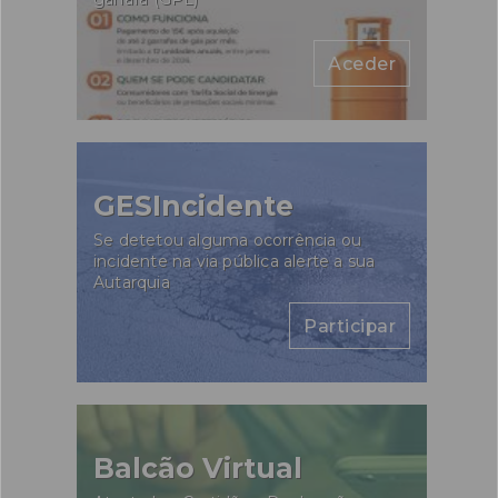
Aceder
GESIncidente
Se detetou alguma ocorrência ou
incidente na via pública alerte a sua
Autarquia
Participar
Balcão Virtual