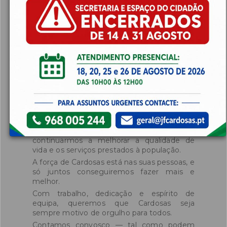
cidadãos — onde poderá encontrar
informação atualizada sobre os nossos
serviços, o calendário de atividades e os
documentos de gestão da freguesia, bem
como um acesso privilegiado à nossa
história, património e identidade local.
Continuaremos a investir na modernização
e desmaterialização dos serviços, tornando
o contacto com a Junta mais simples, mais
rápido e mais transparente.
Num tempo que exige mais rigor, mais
proximidade e mais participação, contamos
com o envolvimento de todos — com as
vossas sugestões, ideias e alertas — para
continuarmos a melhorar a qualidade de
vida e os serviços prestados à população.
A força de Cardosas está nas suas pessoas, e
só juntos conseguiremos fazer mais e
melhor.
Com trabalho, dedicação e espírito de
equipa, queremos que Cardosas seja
sempre motivo de orgulho para todos.
Contamos convosco — tal como podem